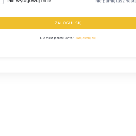
Nie wylogowuj mnie
Nie pamiętasz hasł
ZALOGUJ SIĘ
Nie masz jeszcze konta?
Zarejestruj się