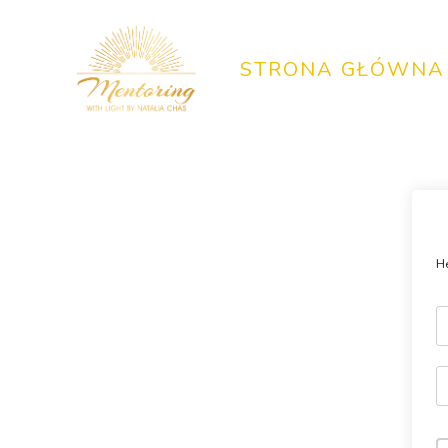
Skip
to
content
STRONA GŁÓWNA
He