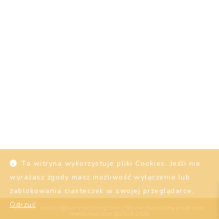
Ta witryna wykorzystuje pliki Cookies. Jeśli nie
wyrażasz zgody masz możliwość wyłączenia lub
zablokowania ciasteczek w swojej przeglądarce.
Odrzuć
Kontakt : contact@sun-mentoring.com | Strona stworzona przez sun-
mentoring.com @2024-2026