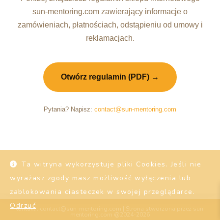
sun-mentoring.com zawierający informacje o
zamówieniach, płatnościach, odstąpieniu od umowy i
reklamacjach.
Otwórz regulamin (PDF) →
Pytania? Napisz:
contact@sun-mentoring.com
Ta witryna wykorzystuje pliki Cookies. Jeśli nie
wyrażasz zgody masz możliwość wyłączenia lub
zablokowania ciasteczek w swojej przeglądarce.
Odrzuć
Kontakt : contact@sun-mentoring.com | Strona stworzona przez sun-
mentoring.com @2024-2026